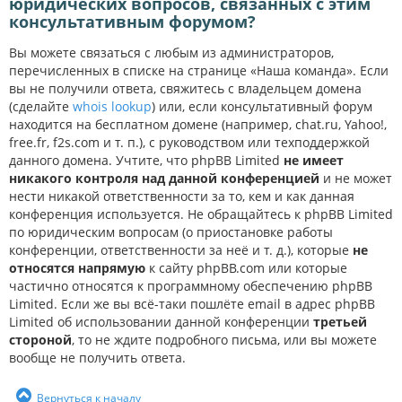
юридических вопросов, связанных с этим
консультативным форумом?
Вы можете связаться с любым из администраторов,
перечисленных в списке на странице «Наша команда». Если
вы не получили ответа, свяжитесь с владельцем домена
(сделайте
whois lookup
) или, если консультативный форум
находится на бесплатном домене (например, chat.ru, Yahoo!,
free.fr, f2s.com и т. п.), с руководством или техподдержкой
данного домена. Учтите, что phpBB Limited
не имеет
никакого контроля над данной конференцией
и не может
нести никакой ответственности за то, кем и как данная
конференция используется. Не обращайтесь к phpBB Limited
по юридическим вопросам (о приостановке работы
конференции, ответственности за неё и т. д.), которые
не
относятся напрямую
к сайту phpBB.com или которые
частично относятся к программному обеспечению phpBB
Limited. Если же вы всё-таки пошлёте email в адрес phpBB
Limited об использовании данной конференции
третьей
стороной
, то не ждите подробного письма, или вы можете
вообще не получить ответа.
Вернуться к началу