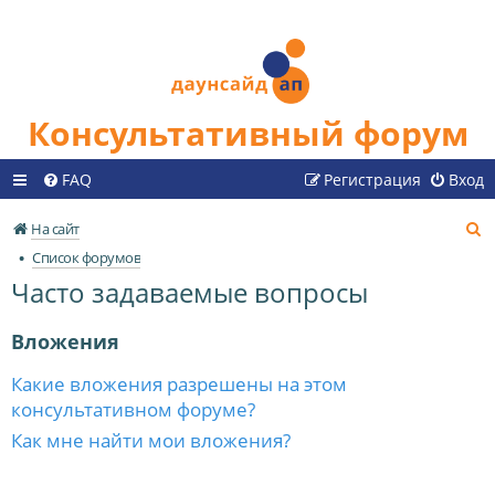
Консультативный форум
FAQ
Регистрация
Вход
П
На сайт
о
Список форумов
и
Часто задаваемые вопросы
с
к
Вложения
Какие вложения разрешены на этом
консультативном форуме?
Как мне найти мои вложения?