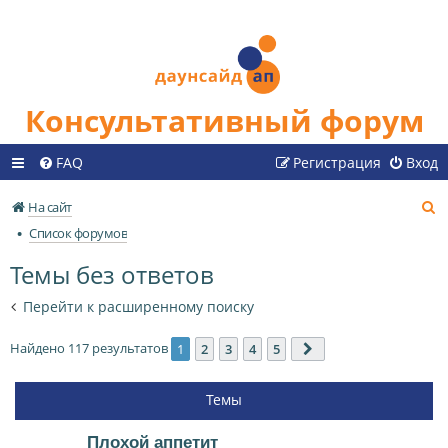
Консультативный форум
FAQ
Регистрация
Вход
П
На сайт
о
Список форумов
и
Темы без ответов
с
к
Перейти к расширенному поиску
Найдено 117 результатов
1
2
3
4
5
След.
Темы
Плохой аппетит