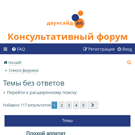
Консультативный форум
FAQ
Регистрация
Вход
П
На сайт
о
Список форумов
и
Темы без ответов
с
к
Перейти к расширенному поиску
Найдено 117 результатов
1
2
3
4
5
След.
Темы
Плохой аппетит