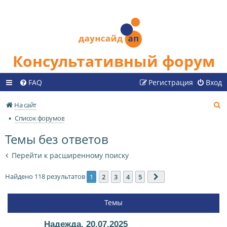
Консультативный форум
FAQ
Регистрация
Вход
П
На сайт
о
Список форумов
и
Темы без ответов
с
к
Перейти к расширенному поиску
Найдено 118 результатов
1
2
3
4
5
След.
Темы
Надежда, 20.07.2025