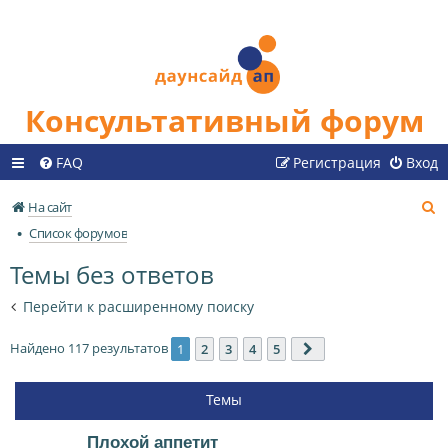
Консультативный форум
FAQ
Регистрация
Вход
П
На сайт
о
Список форумов
и
Темы без ответов
с
к
Перейти к расширенному поиску
Найдено 117 результатов
1
2
3
4
5
След.
Темы
Плохой аппетит