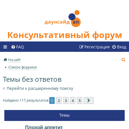
Консультативный форум
FAQ
Регистрация
Вход
П
На сайт
о
Список форумов
и
Темы без ответов
с
к
Перейти к расширенному поиску
Найдено 117 результатов
1
2
3
4
5
След.
Темы
Плохой аппетит