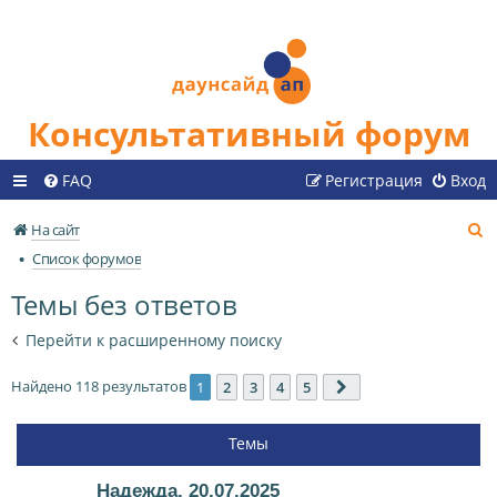
Консультативный форум
FAQ
Регистрация
Вход
П
На сайт
о
Список форумов
и
Темы без ответов
с
к
Перейти к расширенному поиску
Найдено 118 результатов
1
2
3
4
5
След.
Темы
Надежда, 20.07.2025