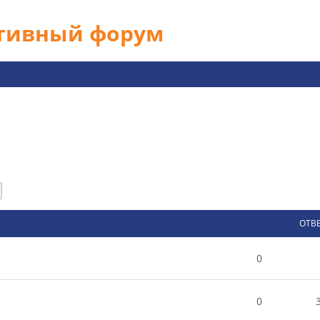
ативный форум
След.
ОТВ
0
0