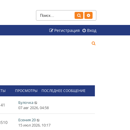
Поиск
Расширенный поиск
Регистрация
Вход
П
о
и
с
к
ЕТЫ
ПРОСМОТРЫ
ПОСЛЕДНЕЕ СООБЩЕНИЕ
Булочка
41
07 авг 2026, 04:58
Есения 20
3510
15 июл 2026, 10:17