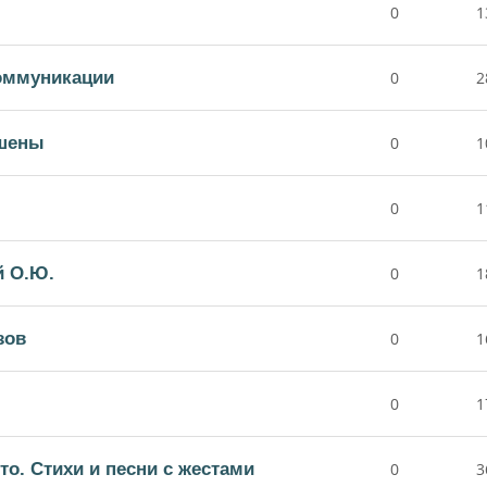
0
1
коммуникации
0
2
шены
0
1
0
1
й О.Ю.
0
1
зов
0
1
0
1
то. Стихи и песни с жестами
0
3