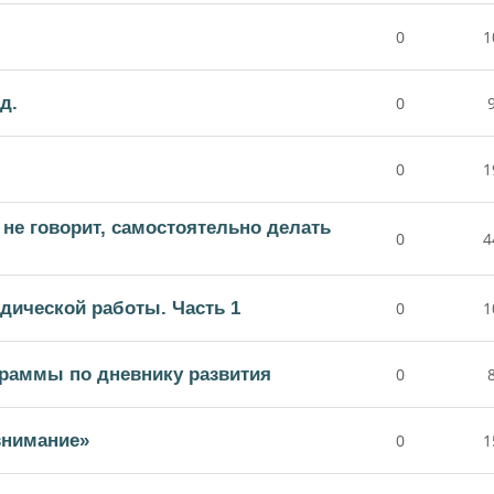
0
1
д.
0
0
1
 не говорит, самостоятельно делать
0
4
дической работы. Часть 1
0
1
раммы по дневнику развития
0
внимание»
0
1