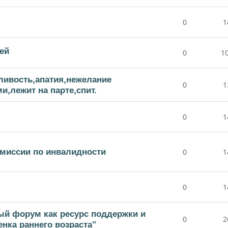
0
1
ей
0
1
ливость,апатия,нежелание
0
1
,лежит на парте,спит.
0
1
омиссии по инвалидности
0
1
0
1
ый форум как ресурс поддержки и
0
2
нка раннего возраста"