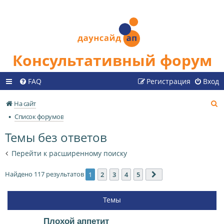
Консультативный форум
FAQ
Регистрация
Вход
П
На сайт
о
Список форумов
и
Темы без ответов
с
к
Перейти к расширенному поиску
Найдено 117 результатов
1
2
3
4
5
След.
Темы
Плохой аппетит