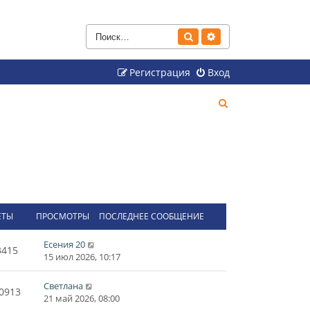
Поиск
Расширенный поиск
Регистрация
Вход
П
о
и
с
к
ЕТЫ
ПРОСМОТРЫ
ПОСЛЕДНЕЕ СООБЩЕНИЕ
Есения 20
3415
15 июл 2026, 10:17
Светлана
0913
21 май 2026, 08:00