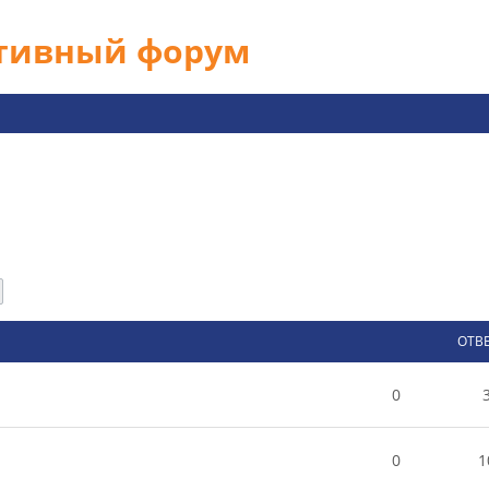
ативный форум
След.
ОТВ
0
0
1