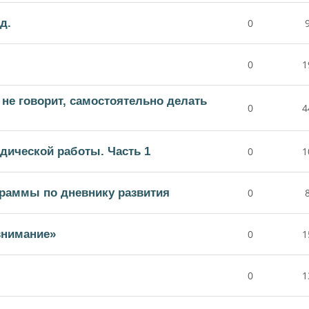
д.
0
0
1
 не говорит, самостоятельно делать
0
4
дической работы. Часть 1
0
1
раммы по дневнику развития
0
внимание»
0
1
0
1