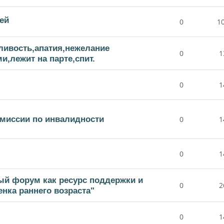
ей
0
1
ливость,апатия,нежелание
0
1
,лежит на парте,спит.
0
1
омиссии по инвалидности
0
1
0
1
ый форум как ресурс поддержки и
0
2
нка раннего возраста"
0
1