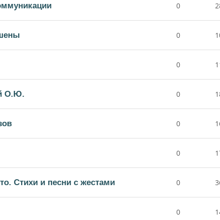
коммуникации
0
2
шены
0
1
0
1
й О.Ю.
0
1
зов
0
1
0
1
то. Стихи и песни с жестами
0
3
0
1