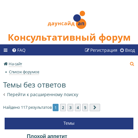
Консультативный форум
FAQ
Регистрация
Вход
П
На сайт
о
Список форумов
и
Темы без ответов
с
к
Перейти к расширенному поиску
Найдено 117 результатов
1
2
3
4
5
След.
Темы
Плохой аппетит