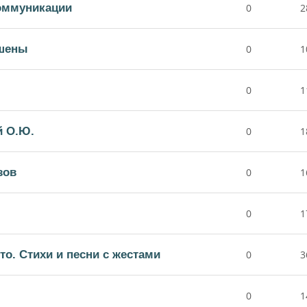
коммуникации
0
2
шены
0
1
0
1
й О.Ю.
0
1
зов
0
1
0
1
то. Стихи и песни с жестами
0
3
0
1