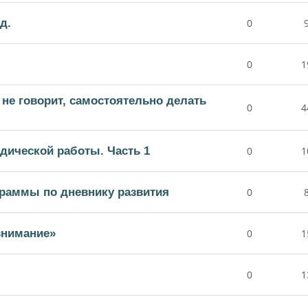
д.
0
0
1
 не говорит, самостоятельно делать
0
4
дической работы. Часть 1
0
1
раммы по дневнику развития
0
внимание»
0
1
0
1