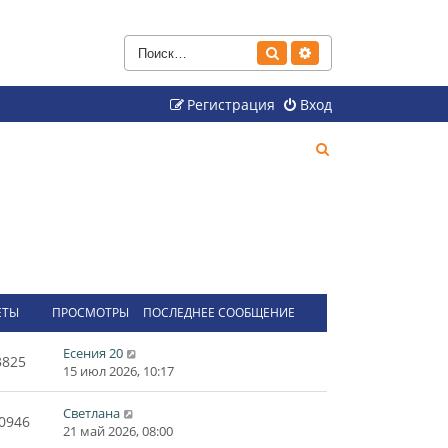
Поиск
Расширенный поиск
Регистрация
Вход
П
о
и
с
к
ЕТЫ
ПРОСМОТРЫ
ПОСЛЕДНЕЕ СООБЩЕНИЕ
Есения 20
3825
15 июл 2026, 10:17
Светлана
0946
21 май 2026, 08:00