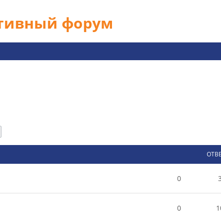
ативный форум
След.
ОТВ
0
0
1