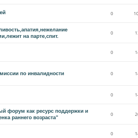
ей
0
1
ливость,апатия,нежелание
0
1
,лежит на парте,спит.
0
1
омиссии по инвалидности
0
1
0
1
ый форум как ресурс поддержки и
0
2
нка раннего возраста"
0
1