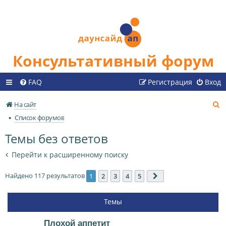
Консультативный форум
FAQ
Регистрация
Вход
П
На сайт
о
Список форумов
и
Темы без ответов
с
к
Перейти к расширенному поиску
Найдено 117 результатов
1
2
3
4
5
След.
Темы
Плохой аппетит