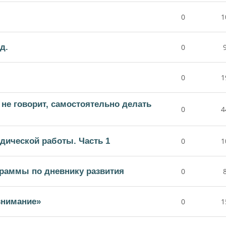
0
1
д.
0
0
1
 не говорит, самостоятельно делать
0
4
дической работы. Часть 1
0
1
раммы по дневнику развития
0
внимание»
0
1