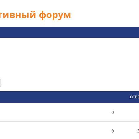
ативный форум
След.
ОТВ
0
0