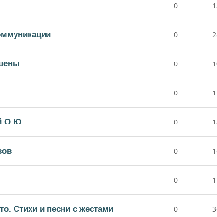
0
1
коммуникации
0
2
шены
0
1
0
1
й О.Ю.
0
1
зов
0
1
0
1
то. Стихи и песни с жестами
0
3