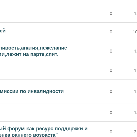
0
1
ей
0
1
ливость,апатия,нежелание
0
1
,лежит на парте,спит.
0
1
омиссии по инвалидности
0
1
0
1
ый форум как ресурс поддержки и
0
2
нка раннего возраста"