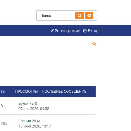
Поиск
Расширенный поиск
Регистрация
Вход
П
о
и
с
к
ЕТЫ
ПРОСМОТРЫ
ПОСЛЕДНЕЕ СООБЩЕНИЕ
Булочка
31
07 авг 2026, 04:58
Есения 20
3492
15 июл 2026, 10:17