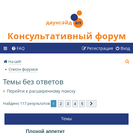
Консультативный форум
FAQ
Регистрация
Вход
П
На сайт
о
Список форумов
и
Темы без ответов
с
к
Перейти к расширенному поиску
Найдено 117 результатов
1
2
3
4
5
След.
Темы
Плохой аппетит