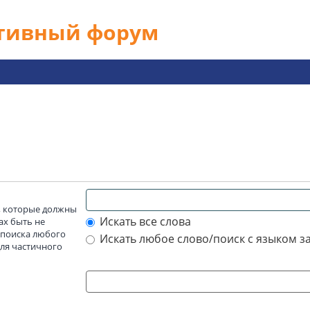
ативный форум
а, которые должны
Искать все слова
ах быть не
 поиска любого
Искать любое слово/поиск с языком з
для частичного