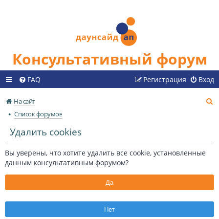
Консультативный форум
FAQ
Регистрация
Вход
П
На сайт
о
Список форумов
и
Удалить cookies
с
к
Вы уверены, что хотите удалить все cookie, установленные
данным консультативным форумом?