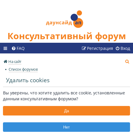
Консультативный форум
FAQ
Регистрация
Вход
П
На сайт
о
Список форумов
и
Удалить cookies
с
к
Вы уверены, что хотите удалить все cookie, установленные
данным консультативным форумом?