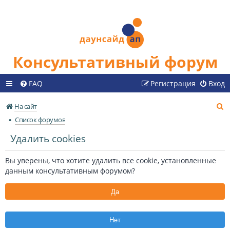
Консультативный форум
FAQ
Регистрация
Вход
П
На сайт
о
Список форумов
и
Удалить cookies
с
к
Вы уверены, что хотите удалить все cookie, установленные
данным консультативным форумом?