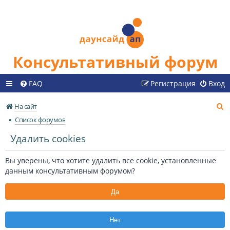
Консультативный форум
FAQ
Регистрация
Вход
П
На сайт
о
Список форумов
и
Удалить cookies
с
к
Вы уверены, что хотите удалить все cookie, установленные
данным консультативным форумом?