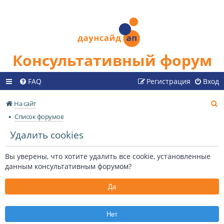
Консультативный форум
FAQ
Регистрация
Вход
П
На сайт
о
Список форумов
и
Удалить cookies
с
к
Вы уверены, что хотите удалить все cookie, установленные
данным консультативным форумом?