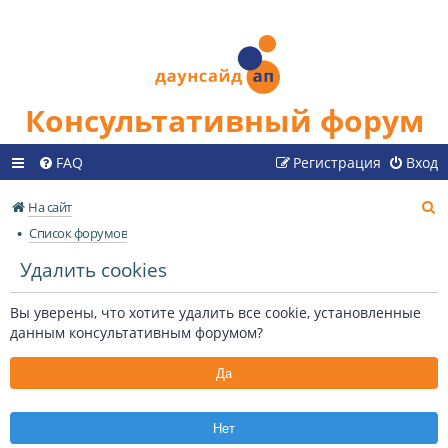
Консультативный форум
FAQ
Регистрация
Вход
П
На сайт
о
Список форумов
и
Удалить cookies
с
к
Вы уверены, что хотите удалить все cookie, установленные
данным консультативным форумом?