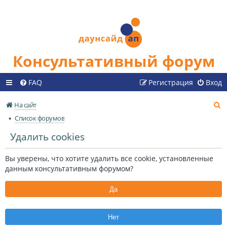
Консультативный форум
FAQ
Регистрация
Вход
П
На сайт
о
Список форумов
и
Удалить cookies
с
к
Вы уверены, что хотите удалить все cookie, установленные
данным консультативным форумом?