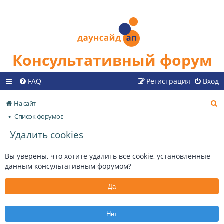
Консультативный форум
FAQ
Регистрация
Вход
П
На сайт
о
Список форумов
и
Удалить cookies
с
к
Вы уверены, что хотите удалить все cookie, установленные
данным консультативным форумом?