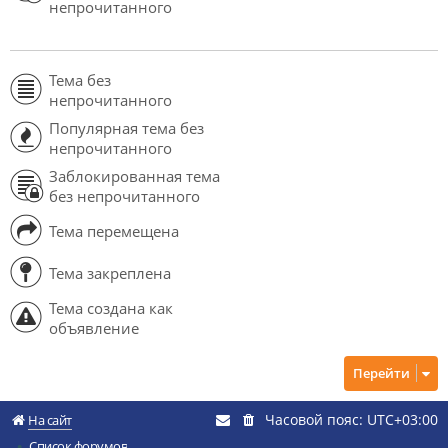
непрочитанного
Тема без
непрочитанного
Популярная тема без
непрочитанного
Заблокированная тема
без непрочитанного
Тема перемещена
Тема закреплена
Тема создана как
объявление
Перейти
Часовой пояс:
UTC+03:00
На сайт
Список форумов