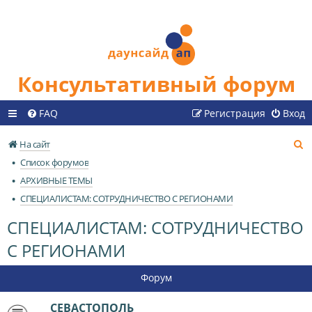
Консультативный форум
FAQ
Регистрация
Вход
П
На сайт
о
Список форумов
и
АРХИВНЫЕ ТЕМЫ
с
СПЕЦИАЛИСТАМ: СОТРУДНИЧЕСТВО С РЕГИОНАМИ
к
СПЕЦИАЛИСТАМ: СОТРУДНИЧЕСТВО
С РЕГИОНАМИ
Форум
СЕВАСТОПОЛЬ