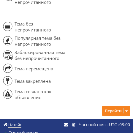
непрочитанного
Тема без
непрочитанного
Популярная тема без
непрочитанного
Заблокированная тема
без непрочитанного
Тема перемещена
Тема закреплена
Тема создана как
объявление
Перейти
Часовой пояс:
UTC+03:00
На сайт
Список форумов