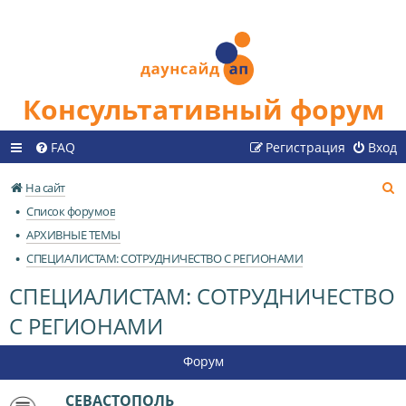
Консультативный форум
FAQ
Регистрация
Вход
П
На сайт
о
Список форумов
и
АРХИВНЫЕ ТЕМЫ
с
СПЕЦИАЛИСТАМ: СОТРУДНИЧЕСТВО С РЕГИОНАМИ
к
СПЕЦИАЛИСТАМ: СОТРУДНИЧЕСТВО
С РЕГИОНАМИ
Форум
СЕВАСТОПОЛЬ