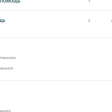
Я ПОМОЩЬ
1
ОЩЬ
5
итанного
танного
анного