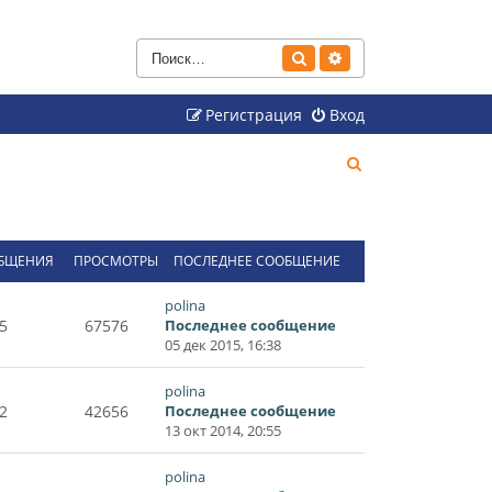
Поиск
Расширенный поиск
Регистрация
Вход
П
о
и
с
БЩЕНИЯ
ПРОСМОТРЫ
ПОСЛЕДНЕЕ СООБЩЕНИЕ
к
polina
5
67576
Последнее сообщение
05 дек 2015, 16:38
polina
2
42656
Последнее сообщение
13 окт 2014, 20:55
polina