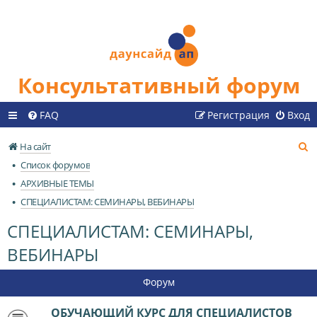
Консультативный форум
FAQ
Регистрация
Вход
П
На сайт
о
Список форумов
и
АРХИВНЫЕ ТЕМЫ
с
СПЕЦИАЛИСТАМ: СЕМИНАРЫ, ВЕБИНАРЫ
к
СПЕЦИАЛИСТАМ: СЕМИНАРЫ,
ВЕБИНАРЫ
Форум
ОБУЧАЮЩИЙ КУРС ДЛЯ СПЕЦИАЛИСТОВ