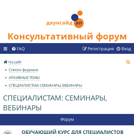
Консультативный форум
FAQ
Регистрация
Вход
П
На сайт
о
Список форумов
и
АРХИВНЫЕ ТЕМЫ
с
СПЕЦИАЛИСТАМ: СЕМИНАРЫ, ВЕБИНАРЫ
к
СПЕЦИАЛИСТАМ: СЕМИНАРЫ,
ВЕБИНАРЫ
Форум
ОБУЧАЮЩИЙ КУРС ДЛЯ СПЕЦИАЛИСТОВ