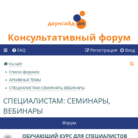
Консультативный форум
FAQ
Регистрация
Вход
П
На сайт
о
Список форумов
и
АРХИВНЫЕ ТЕМЫ
с
СПЕЦИАЛИСТАМ: СЕМИНАРЫ, ВЕБИНАРЫ
к
СПЕЦИАЛИСТАМ: СЕМИНАРЫ,
ВЕБИНАРЫ
Форум
ОБУЧАЮЩИЙ КУРС ДЛЯ СПЕЦИАЛИСТОВ