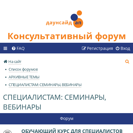
Консультативный форум
FAQ
Регистрация
Вход
П
На сайт
о
Список форумов
и
АРХИВНЫЕ ТЕМЫ
с
СПЕЦИАЛИСТАМ: СЕМИНАРЫ, ВЕБИНАРЫ
к
СПЕЦИАЛИСТАМ: СЕМИНАРЫ,
ВЕБИНАРЫ
Форум
ОБУЧАЮЩИЙ КУРС ДЛЯ СПЕЦИАЛИСТОВ