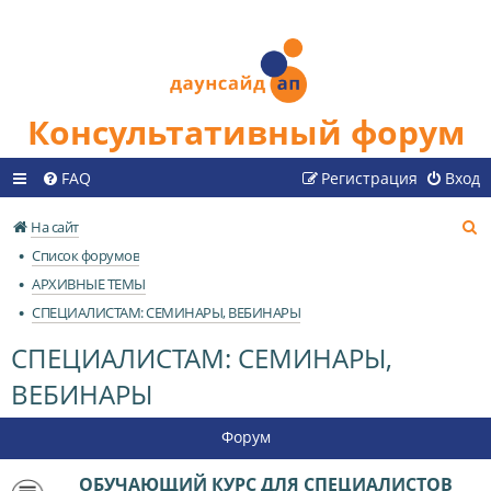
Консультативный форум
FAQ
Регистрация
Вход
П
На сайт
о
Список форумов
и
АРХИВНЫЕ ТЕМЫ
с
СПЕЦИАЛИСТАМ: СЕМИНАРЫ, ВЕБИНАРЫ
к
СПЕЦИАЛИСТАМ: СЕМИНАРЫ,
ВЕБИНАРЫ
Форум
ОБУЧАЮЩИЙ КУРС ДЛЯ СПЕЦИАЛИСТОВ