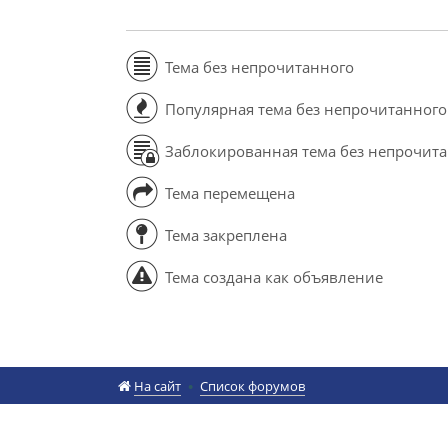
Тема без непрочитанного
Популярная тема без непрочитанного
Заблокированная тема без непрочит
Тема перемещена
Тема закреплена
Тема создана как объявление
На сайт
Список форумов