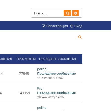
Поиск
Расширенный поиск
Регистрация
Вход
П
о
и
с
БЩЕНИЯ
ПРОСМОТРЫ
ПОСЛЕДНЕЕ СООБЩЕНИЕ
к
polina
14
77545
Последнее сообщение
11 окт 2016, 15:42
Psy
4
143359
Последнее сообщение
28 янв 2020, 19:16
polina