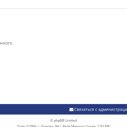
анного
Связаться с администрац
© phpBB Limited
Time: 0.089s
|
Queries: 94
| Peak Memory Usage: 2.87 МБ