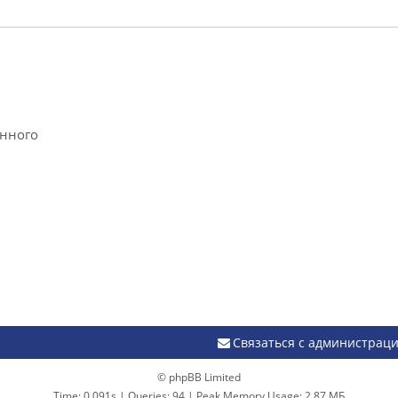
анного
Связаться с администрац
© phpBB Limited
Time: 0.091s
|
Queries: 94
| Peak Memory Usage: 2.87 МБ