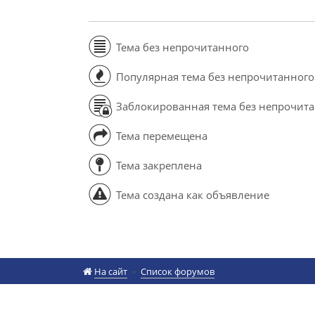
Тема без непрочитанного
Популярная тема без непрочитанного
Заблокированная тема без непрочит
Тема перемещена
Тема закреплена
Тема создана как объявление
На сайт
Список форумов