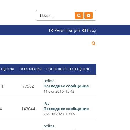
Поиск
Расширенный поиск
Регистрация
Вход
П
о
и
с
БЩЕНИЯ
ПРОСМОТРЫ
ПОСЛЕДНЕЕ СООБЩЕНИЕ
к
polina
14
77582
Последнее сообщение
11 окт 2016, 15:42
Psy
4
143644
Последнее сообщение
28 янв 2020, 19:16
polina