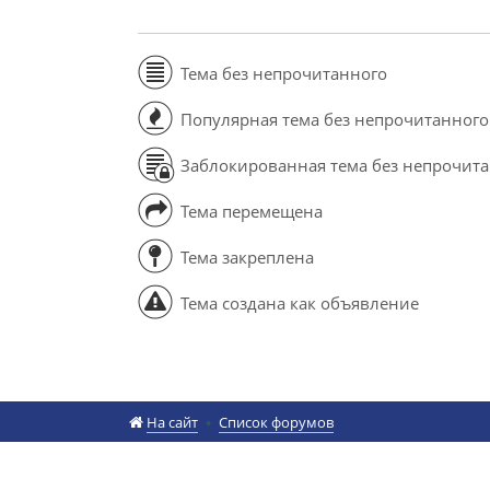
Тема без непрочитанного
Популярная тема без непрочитанного
Заблокированная тема без непрочит
Тема перемещена
Тема закреплена
Тема создана как объявление
На сайт
Список форумов