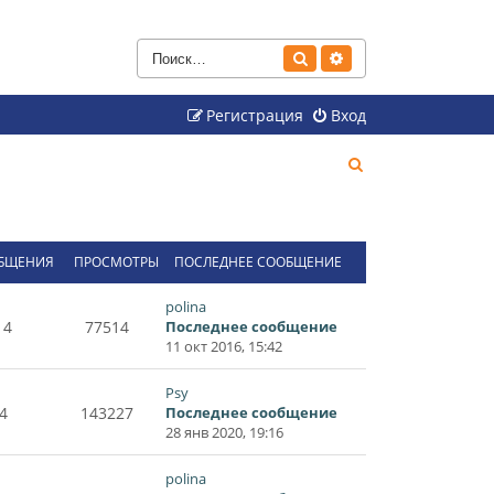
Поиск
Расширенный поиск
Регистрация
Вход
П
о
и
с
БЩЕНИЯ
ПРОСМОТРЫ
ПОСЛЕДНЕЕ СООБЩЕНИЕ
к
polina
14
77514
Последнее сообщение
11 окт 2016, 15:42
Psy
4
143227
Последнее сообщение
28 янв 2020, 19:16
polina