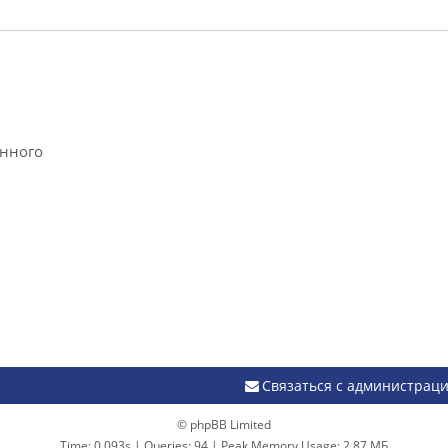
анного
Связаться с администрац
© phpBB Limited
Time: 0.093s
|
Queries: 94
| Peak Memory Usage: 2.87 МБ