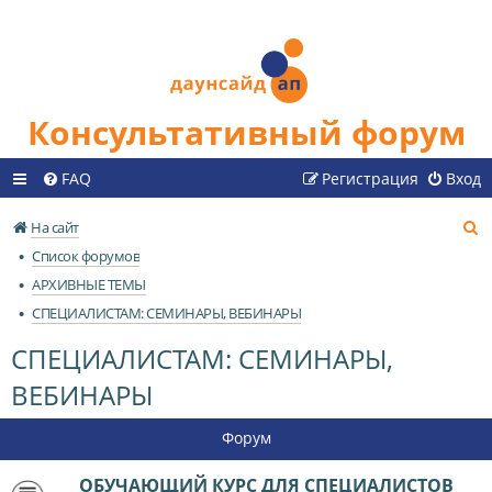
Консультативный форум
FAQ
Регистрация
Вход
П
На сайт
о
Список форумов
и
АРХИВНЫЕ ТЕМЫ
с
СПЕЦИАЛИСТАМ: СЕМИНАРЫ, ВЕБИНАРЫ
к
СПЕЦИАЛИСТАМ: СЕМИНАРЫ,
ВЕБИНАРЫ
Форум
ОБУЧАЮЩИЙ КУРС ДЛЯ СПЕЦИАЛИСТОВ