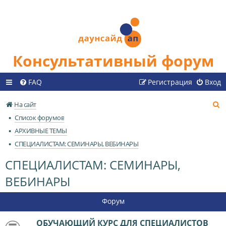
Консультативный форум
FAQ
Регистрация
Вход
П
На сайт
о
Список форумов
и
АРХИВНЫЕ ТЕМЫ
с
СПЕЦИАЛИСТАМ: СЕМИНАРЫ, ВЕБИНАРЫ
к
СПЕЦИАЛИСТАМ: СЕМИНАРЫ,
ВЕБИНАРЫ
Форум
ОБУЧАЮЩИЙ КУРС ДЛЯ СПЕЦИАЛИСТОВ