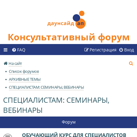
Консультативный форум
FAQ
Регистрация
Вход
П
На сайт
о
Список форумов
и
АРХИВНЫЕ ТЕМЫ
с
СПЕЦИАЛИСТАМ: СЕМИНАРЫ, ВЕБИНАРЫ
к
СПЕЦИАЛИСТАМ: СЕМИНАРЫ,
ВЕБИНАРЫ
Форум
ОБУЧАЮЩИЙ КУРС ДЛЯ СПЕЦИАЛИСТОВ