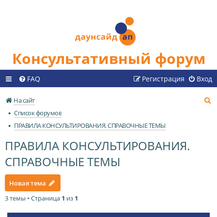
Консультативный форум
FAQ
Регистрация
Вход
П
На сайт
о
Список форумов
и
ПРАВИЛА КОНСУЛЬТИРОВАНИЯ. СПРАВОЧНЫЕ ТЕМЫ
с
ПРАВИЛА КОНСУЛЬТИРОВАНИЯ.
к
СПРАВОЧНЫЕ ТЕМЫ
Новая тема
3 темы • Страница
1
из
1