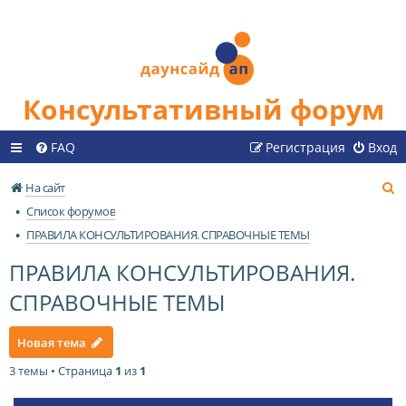
Консультативный форум
FAQ
Регистрация
Вход
П
На сайт
о
Список форумов
и
ПРАВИЛА КОНСУЛЬТИРОВАНИЯ. СПРАВОЧНЫЕ ТЕМЫ
с
ПРАВИЛА КОНСУЛЬТИРОВАНИЯ.
к
СПРАВОЧНЫЕ ТЕМЫ
Новая тема
3 темы • Страница
1
из
1