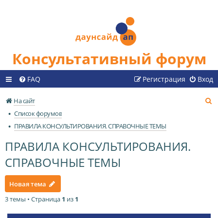
Консультативный форум
FAQ
Регистрация
Вход
П
На сайт
о
Список форумов
и
ПРАВИЛА КОНСУЛЬТИРОВАНИЯ. СПРАВОЧНЫЕ ТЕМЫ
с
ПРАВИЛА КОНСУЛЬТИРОВАНИЯ.
к
СПРАВОЧНЫЕ ТЕМЫ
Новая тема
3 темы • Страница
1
из
1