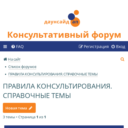
Консультативный форум
FAQ
Регистрация
Вход
П
На сайт
о
Список форумов
и
ПРАВИЛА КОНСУЛЬТИРОВАНИЯ. СПРАВОЧНЫЕ ТЕМЫ
с
ПРАВИЛА КОНСУЛЬТИРОВАНИЯ.
к
СПРАВОЧНЫЕ ТЕМЫ
Новая тема
3 темы • Страница
1
из
1