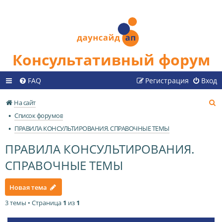
Консультативный форум
FAQ
Регистрация
Вход
П
На сайт
о
Список форумов
и
ПРАВИЛА КОНСУЛЬТИРОВАНИЯ. СПРАВОЧНЫЕ ТЕМЫ
с
ПРАВИЛА КОНСУЛЬТИРОВАНИЯ.
к
СПРАВОЧНЫЕ ТЕМЫ
Новая тема
3 темы • Страница
1
из
1