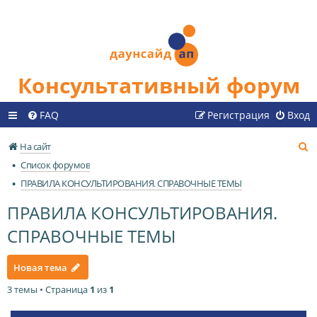
Консультативный форум
FAQ
Регистрация
Вход
П
На сайт
о
Список форумов
и
ПРАВИЛА КОНСУЛЬТИРОВАНИЯ. СПРАВОЧНЫЕ ТЕМЫ
с
ПРАВИЛА КОНСУЛЬТИРОВАНИЯ.
к
СПРАВОЧНЫЕ ТЕМЫ
Новая тема
3 темы • Страница
1
из
1