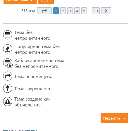
318 тем
Страница
1
из
13
1
2
3
4
5
…
13
След.
Тема без
непрочитанного
Популярная тема без
непрочитанного
Заблокированная тема
без непрочитанного
Тема перемещена
Тема закреплена
Тема создана как
объявление
Перейти