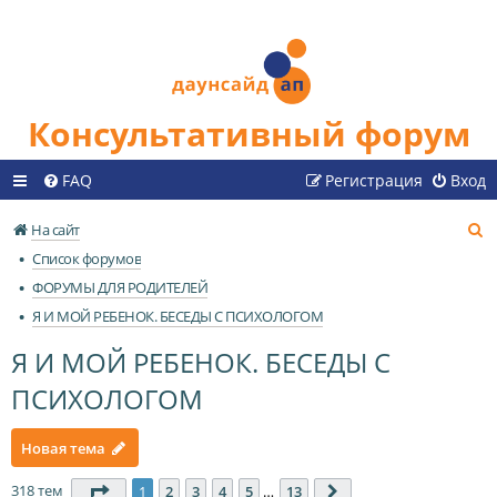
Консультативный форум
FAQ
Регистрация
Вход
П
На сайт
о
Список форумов
и
ФОРУМЫ ДЛЯ РОДИТЕЛЕЙ
с
Я И МОЙ РЕБЕНОК. БЕСЕДЫ С ПСИХОЛОГОМ
к
Я И МОЙ РЕБЕНОК. БЕСЕДЫ С
ПСИХОЛОГОМ
Новая тема
318 тем
Страница
1
из
13
1
2
3
4
5
…
13
След.