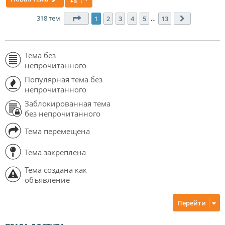
318 тем
Страница
1
из
13
1
2
3
4
5
…
13
След.
Тема без
непрочитанного
Популярная тема без
непрочитанного
Заблокированная тема
без непрочитанного
Тема перемещена
Тема закреплена
Тема создана как
объявление
Перейти