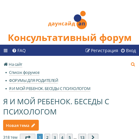
Консультативный форум
FAQ
Регистрация
Вход
П
На сайт
о
Список форумов
и
ФОРУМЫ ДЛЯ РОДИТЕЛЕЙ
с
Я И МОЙ РЕБЕНОК. БЕСЕДЫ С ПСИХОЛОГОМ
к
Я И МОЙ РЕБЕНОК. БЕСЕДЫ С
ПСИХОЛОГОМ
Новая тема
318 тем
Страница
1
из
13
1
2
3
4
5
…
13
След.