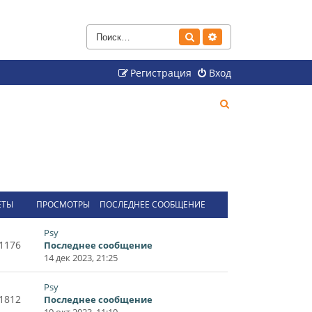
Поиск
Расширенный поиск
Регистрация
Вход
П
о
и
с
к
ЕТЫ
ПРОСМОТРЫ
ПОСЛЕДНЕЕ СООБЩЕНИЕ
Psy
1176
Последнее сообщение
14 дек 2023, 21:25
Psy
1812
Последнее сообщение
19 окт 2023, 11:10