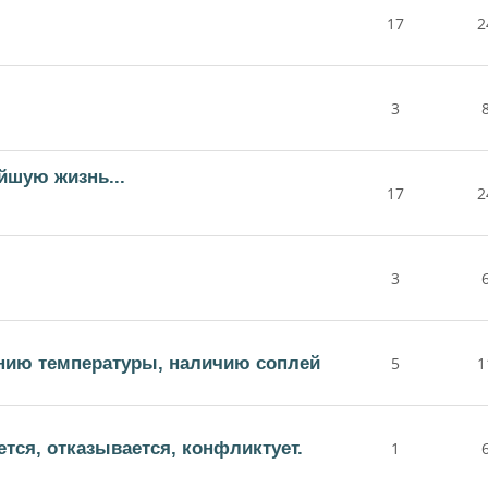
17
2
3
йшую жизнь...
17
2
3
ению температуры, наличию соплей
5
1
тся, отказывается, конфликтует.
1