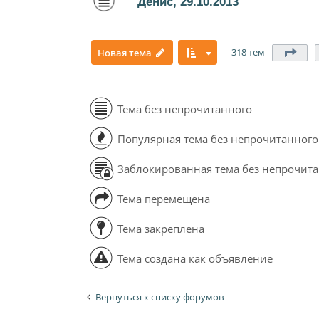
Денис, 29.10.2013
318 тем
Стр
Новая тема
Тема без непрочитанного
Популярная тема без непрочитанного
Заблокированная тема без непрочит
Тема перемещена
Тема закреплена
Тема создана как объявление
Вернуться к списку форумов