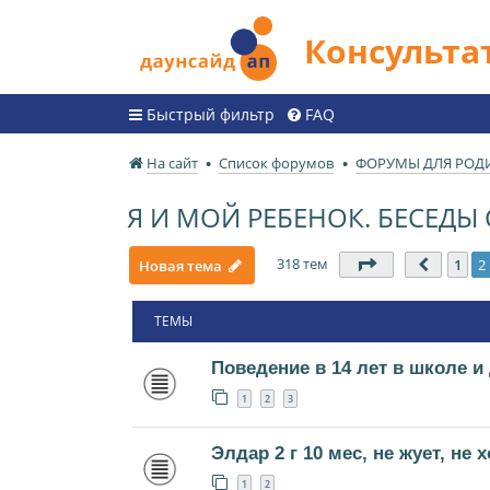
Консульт
Быстрый фильтр
FAQ
На сайт
Список форумов
ФОРУМЫ ДЛЯ РОД
Я И МОЙ РЕБЕНОК. БЕСЕД
318 тем
Страница
2
из
1
2
Новая тема
Пред.
ТЕМЫ
Поведение в 14 лет в школе и
1
2
3
Элдар 2 г 10 мес, не жует, не 
1
2