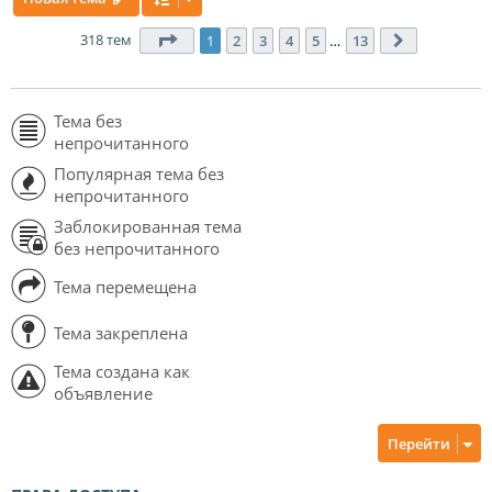
318 тем
Страница
1
из
13
1
2
3
4
5
…
13
След.
Тема без
непрочитанного
Популярная тема без
непрочитанного
Заблокированная тема
без непрочитанного
Тема перемещена
Тема закреплена
Тема создана как
объявление
Перейти