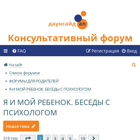
Консультативный форум
FAQ
Регистрация
Вход
П
На сайт
о
Список форумов
и
ФОРУМЫ ДЛЯ РОДИТЕЛЕЙ
с
Я И МОЙ РЕБЕНОК. БЕСЕДЫ С ПСИХОЛОГОМ
к
Я И МОЙ РЕБЕНОК. БЕСЕДЫ С
ПСИХОЛОГОМ
Новая тема
318 тем
Страница
1
из
13
1
2
3
4
5
…
13
След.