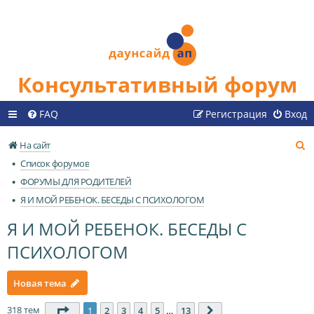
Консультативный форум
FAQ
Регистрация
Вход
П
На сайт
о
Список форумов
и
ФОРУМЫ ДЛЯ РОДИТЕЛЕЙ
с
Я И МОЙ РЕБЕНОК. БЕСЕДЫ С ПСИХОЛОГОМ
к
Я И МОЙ РЕБЕНОК. БЕСЕДЫ С
ПСИХОЛОГОМ
Новая тема
318 тем
Страница
1
из
13
1
2
3
4
5
…
13
След.