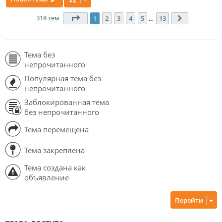
318 тем
Страница
1
из
13
1
2
3
4
5
…
13
След.
Тема без
непрочитанного
Популярная тема без
непрочитанного
Заблокированная тема
без непрочитанного
Тема перемещена
Тема закреплена
Тема создана как
объявление
Перейти