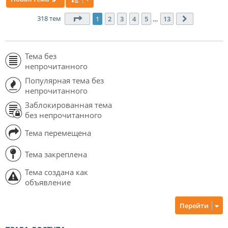
318 тем
Страница
1
из
13
1
2
3
4
5
…
13
След.
Тема без
непрочитанного
Популярная тема без
непрочитанного
Заблокированная тема
без непрочитанного
Тема перемещена
Тема закреплена
Тема создана как
объявление
Перейти