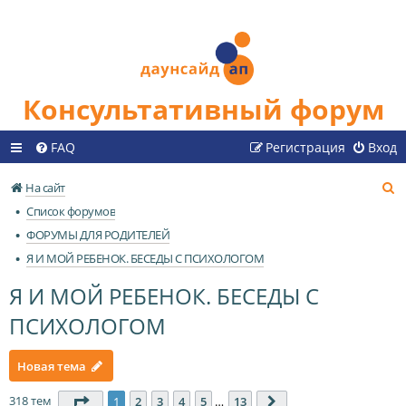
Консультативный форум
FAQ
Регистрация
Вход
П
На сайт
о
Список форумов
и
ФОРУМЫ ДЛЯ РОДИТЕЛЕЙ
с
Я И МОЙ РЕБЕНОК. БЕСЕДЫ С ПСИХОЛОГОМ
к
Я И МОЙ РЕБЕНОК. БЕСЕДЫ С
ПСИХОЛОГОМ
Новая тема
318 тем
Страница
1
из
13
1
2
3
4
5
…
13
След.